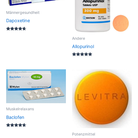
Männergesundheit
Dapoxetine
Rated
4.50
Andere
out of 5
Allopurinol
Rated
5.00
out of 5
Muskelrelaxans
Baclofen
Rated
Potenzmittel
4.50