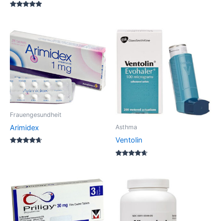
out of 5
Rated
5.00
out of 5
Frauengesundheit
Arimidex
Asthma
Ventolin
Rated
4.50
out of 5
Rated
4.50
out of 5