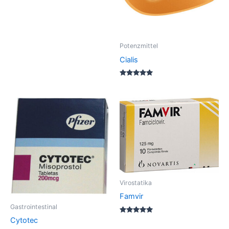
5.00
out of 5
Potenzmittel
Cialis
Rated
5.00
out of 5
Virostatika
Famvir
Gastrointestinal
Rated
Cytotec
5.00