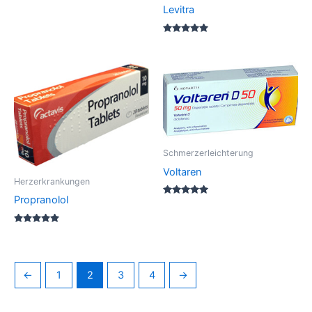
out of 5
Levitra
Rated
5.00
out of 5
Schmerzerleichterung
Voltaren
Herzerkrankungen
Propranolol
Rated
5.00
out of 5
Rated
5.00
out of 5
←
1
2
3
4
→