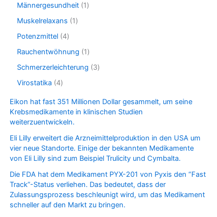
c
o
1
Männergesundheit
1
u
r
t
d
p
c
o
1
Muskelrelaxans
1
s
u
r
t
d
p
c
o
4
Potenzmittel
4
u
r
t
d
p
c
o
1
Rauchentwöhnung
1
u
r
t
d
p
c
o
3
Schmerzerleichterung
3
u
r
t
d
p
c
o
4
Virostatika
4
u
r
t
d
p
c
o
Eikon hat fast 351 Millionen Dollar gesammelt, um seine
u
r
t
d
Krebsmedikamente in klinischen Studien
c
o
s
u
weiterzuentwickeln.
t
d
c
u
t
Eli Lilly erweitert die Arzneimittelproduktion in den USA um
c
s
vier neue Standorte. Einige der bekannten Medikamente
t
von Eli Lilly sind zum Beispiel Trulicity und Cymbalta.
s
Die FDA hat dem Medikament PYX-201 von Pyxis den “Fast
Track”-Status verliehen. Das bedeutet, dass der
Zulassungsprozess beschleunigt wird, um das Medikament
schneller auf den Markt zu bringen.