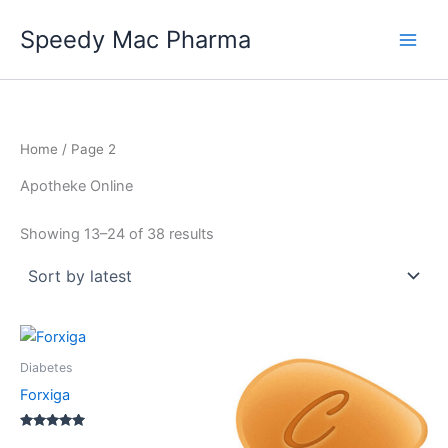
Skip
Speedy Mac Pharma
to
content
Home
/ Page 2
Apotheke Online
Sorted
Showing 13–24 of 38 results
by
latest
Diabetes
Forxiga
Rated