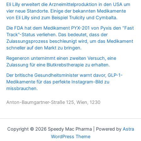
u
t
Eli Lilly erweitert die Arzneimittelproduktion in den USA um
c
s
vier neue Standorte. Einige der bekannten Medikamente
t
von Eli Lilly sind zum Beispiel Trulicity und Cymbalta.
s
Die FDA hat dem Medikament PYX-201 von Pyxis den “Fast
Track”-Status verliehen. Das bedeutet, dass der
Zulassungsprozess beschleunigt wird, um das Medikament
schneller auf den Markt zu bringen.
Regeneron unternimmt einen zweiten Versuch, eine
Zulassung für eine Blutkrebstherapie zu erhalten.
Der britische Gesundheitsminister warnt davor, GLP-1-
Medikamente für das perfekte Instagram-Bild zu
missbrauchen.
Anton-Baumgartner-Straße 125, Wien, 1230
Copyright © 2026 Speedy Mac Pharma | Powered by
Astra
WordPress Theme