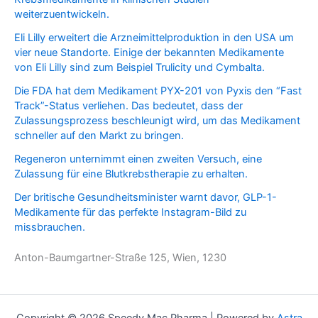
o
s
u
weiterzuentwickeln.
t
d
c
u
t
Eli Lilly erweitert die Arzneimittelproduktion in den USA um
c
s
vier neue Standorte. Einige der bekannten Medikamente
t
von Eli Lilly sind zum Beispiel Trulicity und Cymbalta.
s
Die FDA hat dem Medikament PYX-201 von Pyxis den “Fast
Track”-Status verliehen. Das bedeutet, dass der
Zulassungsprozess beschleunigt wird, um das Medikament
schneller auf den Markt zu bringen.
Regeneron unternimmt einen zweiten Versuch, eine
Zulassung für eine Blutkrebstherapie zu erhalten.
Der britische Gesundheitsminister warnt davor, GLP-1-
Medikamente für das perfekte Instagram-Bild zu
missbrauchen.
Anton-Baumgartner-Straße 125, Wien, 1230