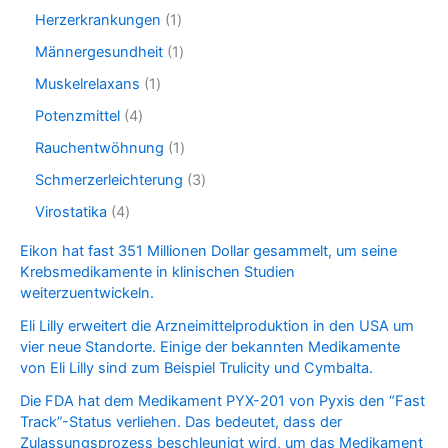
t
d
p
c
o
1
Herzerkrankungen
1
s
u
r
t
d
p
c
o
1
Männergesundheit
1
u
r
t
d
p
c
o
1
Muskelrelaxans
1
s
u
r
t
d
p
c
o
4
Potenzmittel
4
u
r
t
d
p
c
o
1
Rauchentwöhnung
1
u
r
t
d
p
c
o
3
Schmerzerleichterung
3
u
r
t
d
p
c
o
4
Virostatika
4
u
r
t
d
p
c
o
Eikon hat fast 351 Millionen Dollar gesammelt, um seine
u
r
t
d
Krebsmedikamente in klinischen Studien
c
o
s
u
weiterzuentwickeln.
t
d
c
u
t
Eli Lilly erweitert die Arzneimittelproduktion in den USA um
c
s
vier neue Standorte. Einige der bekannten Medikamente
t
von Eli Lilly sind zum Beispiel Trulicity und Cymbalta.
s
Die FDA hat dem Medikament PYX-201 von Pyxis den “Fast
Track”-Status verliehen. Das bedeutet, dass der
Zulassungsprozess beschleunigt wird, um das Medikament